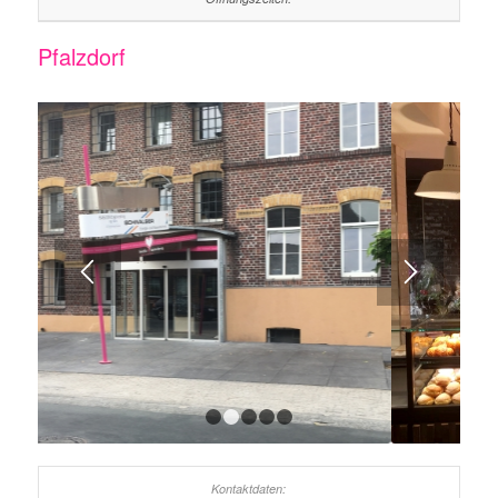
Pfalzdorf
1
2
3
4
5