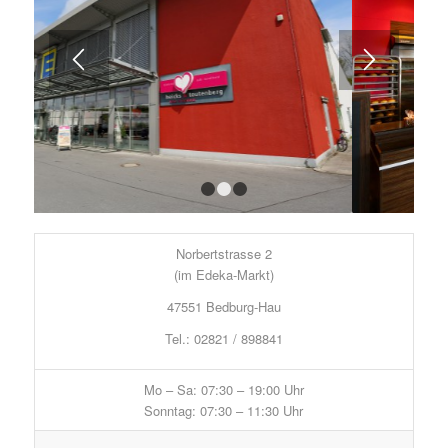
1
2
3
Norbertstrasse 2
(im Edeka-Markt)
47551 Bedburg-Hau
Tel.: 02821 / 898841
Mo – Sa: 07:30 – 19:00 Uhr
Sonntag: 07:30 – 11:30 Uhr