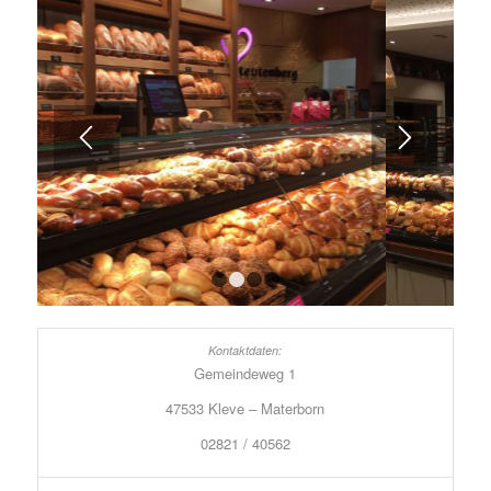
1
2
3
4
Gemeindeweg 1
47533 Kleve – Materborn
02821 / 40562