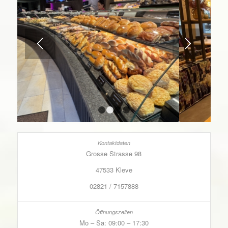
1
2
3
4
Grosse Strasse 98
47533 Kleve
02821 / 7157888
Mo – Sa: 09:00 – 17:30