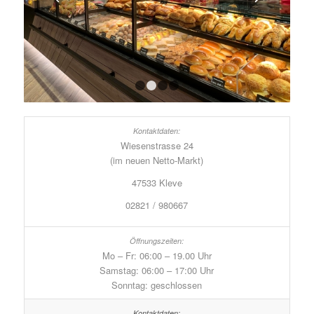
1
2
3
4
Wiesenstrasse 24
(im neuen Netto-Markt)
47533 Kleve
02821 / 980667
Mo – Fr: 06:00 – 19.00 Uhr
Samstag: 06:00 – 17:00 Uhr
Sonntag: geschlossen