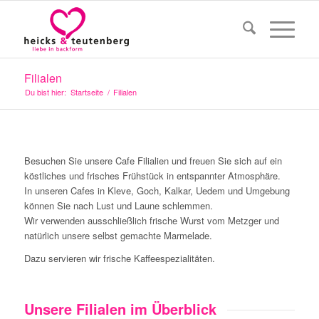
Filialen
Du bist hier:
Startseite
/
Filialen
1
2
3
4
5
HEICKS &
Besuchen Sie unsere Cafe Filialien und freuen Sie sich auf ein
TEUTENBER
köstliches und frisches Frühstück in entspannter Atmosphäre.
In unseren Cafes in Kleve, Goch, Kalkar, Uedem und Umgebung
können Sie nach Lust und Laune schlemmen.
Wir verwenden ausschließlich frische Wurst vom Metzger und
Von Mensch zu Mensch.
natürlich unsere selbst gemachte Marmelade.
Dazu servieren wir frische Kaffeespezialitäten.
Unsere Filialen im Überblick