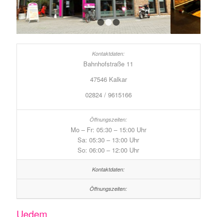
1
2
3
Bahnhofstraße 11
47546 Kalkar
02824 / 9615166
Mo – Fr: 05:30 – 15:00 Uhr
Sa: 05:30 – 13:00 Uhr
So: 06:00 – 12:00 Uhr
Uedem