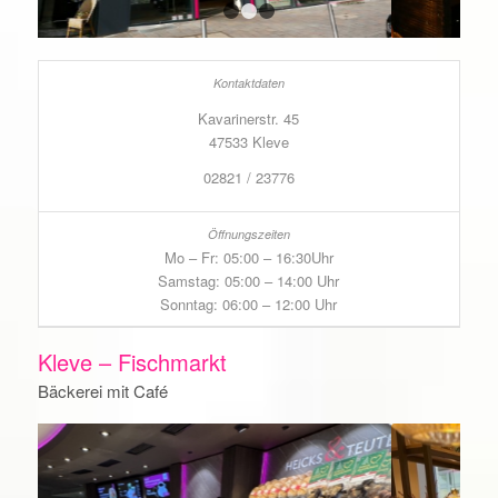
1
2
3
Kavarinerstr. 45
47533 Kleve
02821 / 23776
Mo – Fr: 05:00 – 16:30Uhr
Samstag: 05:00 – 14:00 Uhr
Sonntag: 06:00 – 12:00 Uhr
Kleve – Fischmarkt
Bäckerei mit Café