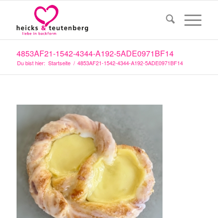
4853AF21-1542-4344-A192-5ADE0971BF14
Du bist hier:
Startseite
/
4853AF21-1542-4344-A192-5ADE0971BF14