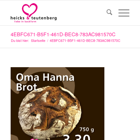
4EBFC671-B5F1-461D-BEC8-783AC981570C
Du bist hier:
Startseite
/
4EBFC671-B5F1-461D-BEC8-783AC981570C