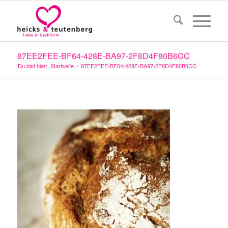
87EE2FEE-BF64-428E-BA97-2F8D4F80B6CC
Du bist hier:
Startseite
/
87EE2FEE-BF64-428E-BA97-2F8D4F80B6CC