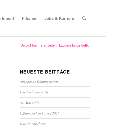
rtiment
Filialen
Jobs & Karriere
Du bist hier:
Startseite
/
Laugenstange deftig
NEUESTE BEITRÄGE
Angepasste Öffnungszeiten
Fronleichnam 2026
01. Mai 2026
Öffnungszeiten Ostern 2026
Gute Nachrichten!