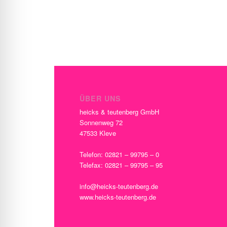
ÜBER UNS
heicks & teutenberg GmbH
Sonnenweg 72
47533 Kleve
Telefon: 02821 – 99795 – 0
Telefax: 02821 – 99795 – 95
info@heicks-teutenberg.de
www.heicks-teutenberg.de