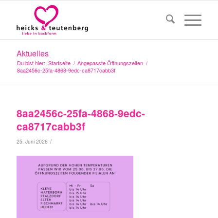
Aktuelles
Du bist hier:
Startseite
/
Angepasste Öffnungszeiten
/
8aa2456c-25fa-4868-9edc-ca8717cabb3f
8aa2456c-25fa-4868-9edc-
ca8717cabb3f
/
25. Juni 2026