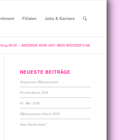
rtiment
Filialen
Jobs & Karriere
fung 08.05
/
A65DB33E-B006-4291-BB05-8EE5352F418A
NEUESTE BEITRÄGE
Angepasste Öffnungszeiten
Fronleichnam 2026
01. Mai 2026
Öffnungszeiten Ostern 2026
Gute Nachrichten!