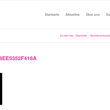
Startseite
Aktuelles
Über uns
So
Du bist hier:
Startseite
/
Bombenentschär
-8EE5352F418A