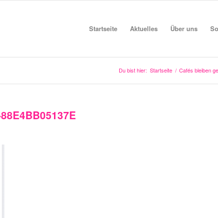
Startseite
Aktuelles
Über uns
So
Du bist hier:
Startseite
/
Cafés bleiben g
-88E4BB05137E