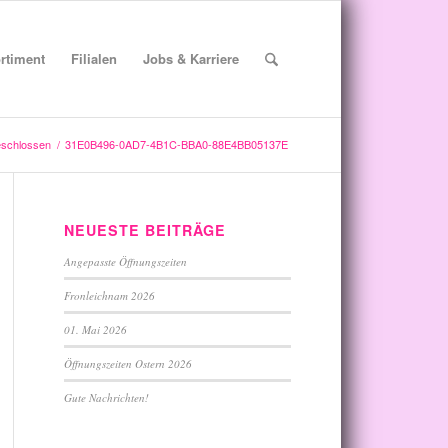
rtiment
Filialen
Jobs & Karriere
eschlossen
/
31E0B496-0AD7-4B1C-BBA0-88E4BB05137E
NEUESTE BEITRÄGE
Angepasste Öffnungszeiten
Fronleichnam 2026
01. Mai 2026
Öffnungszeiten Ostern 2026
Gute Nachrichten!