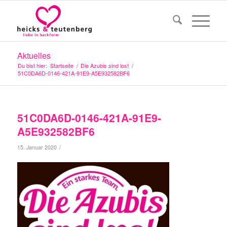
Aktuelles
Du bist hier:
Startseite
/
Die Azubis sind los!
/
51C0DA6D-0146-421A-91E9-A5E932582BF6
51C0DA6D-0146-421A-91E9-
A5E932582BF6
/
15. Januar 2020