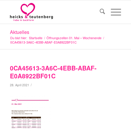
Aktuelles
Du bist hier:
Startseite
/
Öffnungszeiten 01. Mai – Wochenende
/
0CA45613-3A6C-4EBB-ABAF-E0A8922BF01C
0CA45613-3A6C-4EBB-ABAF-
E0A8922BF01C
/
28. April 2021