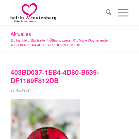
Aktuelles
Du bist hier:
Startseite
/
Öffnungszeiten 01. Mai – Wochenende
/
403BD037-1EB4-4D80-B639-DF1189F812DB
403BD037-1EB4-4D80-B639-
DF1189F812DB
/
28. April 2021