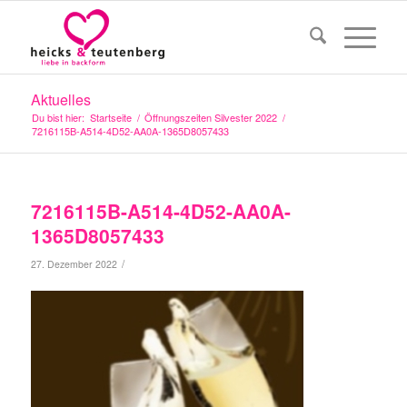
Aktuelles
Du bist hier:
Startseite
/
Öffnungszeiten Silvester 2022
/
7216115B-A514-4D52-AA0A-1365D8057433
7216115B-A514-4D52-AA0A-
1365D8057433
/
27. Dezember 2022