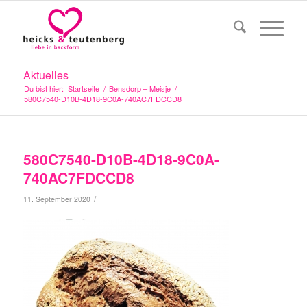
Aktuelles
Du bist hier:
Startseite
/
Bensdorp – Meisje
/
580C7540-D10B-4D18-9C0A-740AC7FDCCD8
580C7540-D10B-4D18-9C0A-
740AC7FDCCD8
/
11. September 2020