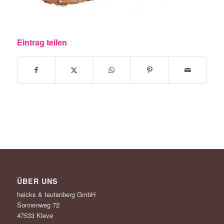
Eintrag teilen
ÜBER UNS
heicks & teutenberg GmbH
Sonnenweg 72
47533 Kleve