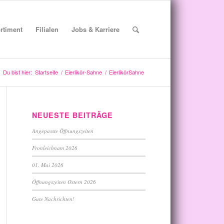
rtiment
Filialen
Jobs & Karriere
Du bist hier:
Startseite
/
Eierlikör-Sahne
/
EierlikörSahne
NEUESTE BEITRÄGE
Angepasste Öffnungszeiten
Fronleichnam 2026
01. Mai 2026
Öffnungszeiten Ostern 2026
Gute Nachrichten!