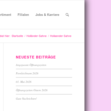
rtiment
Filialen
Jobs & Karriere
bist hier:
Startseite
/
Holländer-Sahne
/
Hollaender Sahne
NEUESTE BEITRÄGE
Angepasste Öffnungszeiten
Fronleichnam 2026
01. Mai 2026
Öffnungszeiten Ostern 2026
Gute Nachrichten!