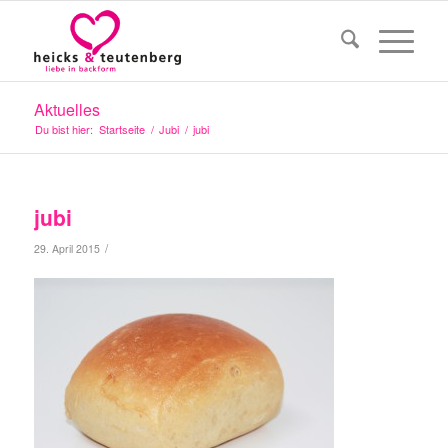
Aktuelles
Du bist hier:
Startseite
/
Jubi
/
jubi
jubi
/
29. April 2015