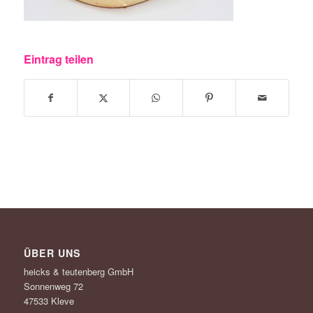
Eintrag teilen
ÜBER UNS
heicks & teutenberg GmbH
Sonnenweg 72
47533 Kleve