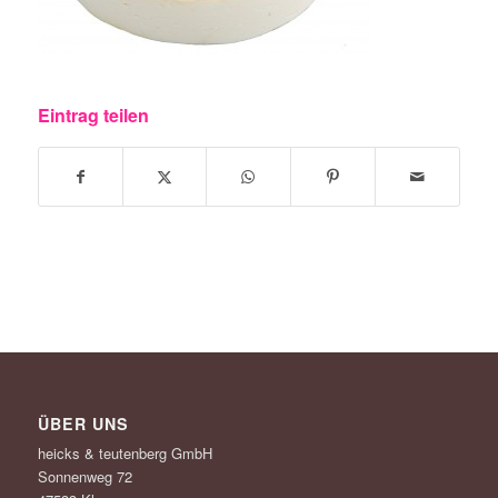
Eintrag teilen
ÜBER UNS
heicks & teutenberg GmbH
Sonnenweg 72