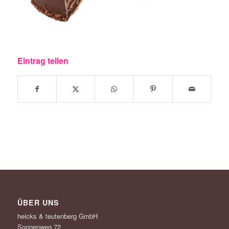
Eintrag teilen
ÜBER UNS
heicks & teutenberg GmbH
Sonnenweg 72