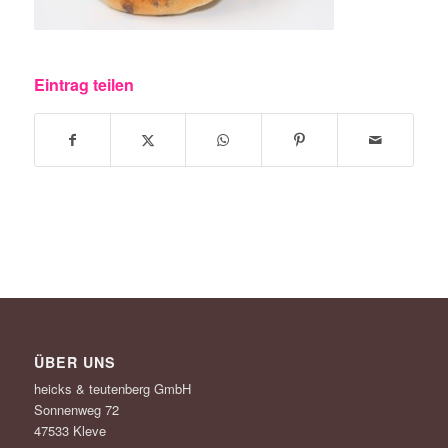
Eintrag teilen
ÜBER UNS
heicks & teutenberg GmbH
Sonnenweg 72
47533 Kleve