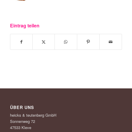
Eintrag teilen
ÜBER UNS
heicks & teutenberg GmbH
Sonnenweg 72
47533 Kleve