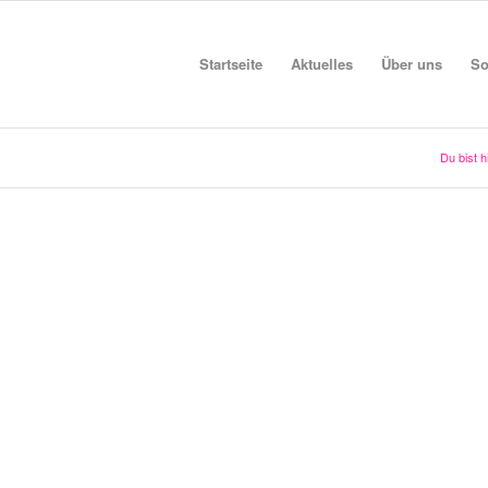
Startseite
Aktuelles
Über uns
So
Du bist h