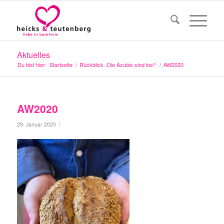
Aktuelles
Du bist hier:
Startseite
/
Rückblick „Die Azubis sind los!“
/
AW2020
AW2020
/
29. Januar 2020