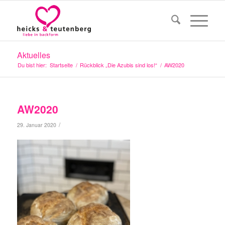
Aktuelles
Du bist hier:
Startseite
/
Rückblick „Die Azubis sind los!“
/
AW2020
AW2020
/
29. Januar 2020