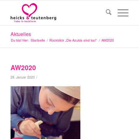
Aktuelles
Du bist hier:
Startseite
/
Rückblick „Die Azubis sind los!“
/
AW2020
AW2020
/
29. Januar 2020