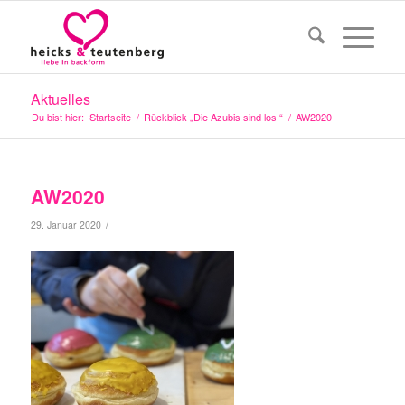
Aktuelles
Du bist hier:
Startseite
/
Rückblick „Die Azubis sind los!“
/
AW2020
AW2020
/
29. Januar 2020