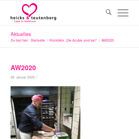
Aktuelles
Du bist hier:
Startseite
/
Rückblick „Die Azubis sind los!“
/
AW2020
AW2020
/
29. Januar 2020