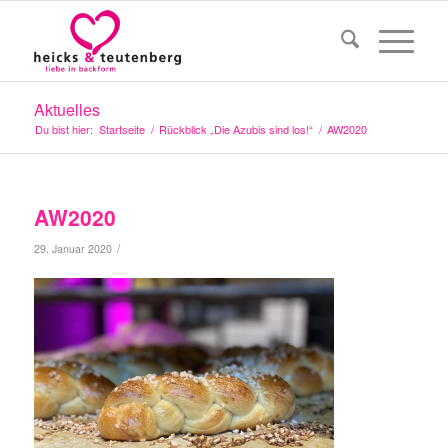
Aktuelles
Du bist hier:
Startseite
/
Rückblick „Die Azubis sind los!“
/
AW2020
AW2020
/
29. Januar 2020