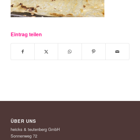
Eintrag teilen
ÜBER UNS
heicks & teutenberg GmbH
Sonnenweg 72