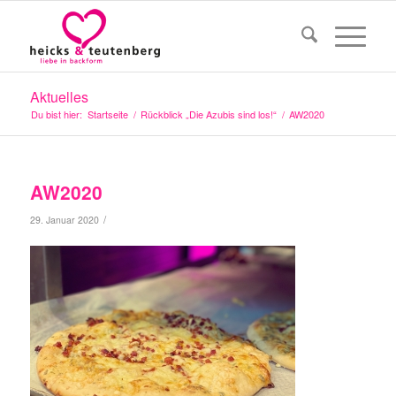
Aktuelles
Du bist hier:
Startseite
/
Rückblick „Die Azubis sind los!“
/
AW2020
AW2020
/
29. Januar 2020