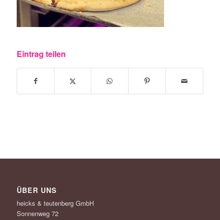
Eintrag teilen
ÜBER UNS
heicks & teutenberg GmbH
Sonnenweg 72