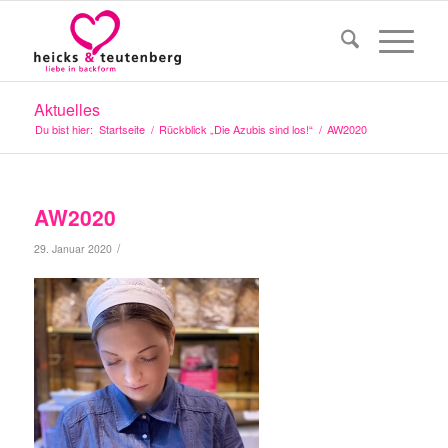
Aktuelles
Du bist hier:
Startseite
/
Rückblick „Die Azubis sind los!“
/
AW2020
AW2020
/
29. Januar 2020