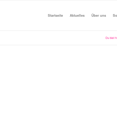
Startseite
Aktuelles
Über uns
So
Du bist h