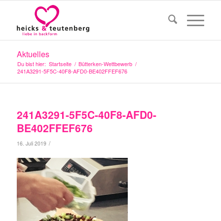
Aktuelles
Du bist hier:
Startseite
/
Bütterken-Wettbewerb
/
241A3291-5F5C-40F8-AFD0-BE402FFEF676
241A3291-5F5C-40F8-AFD0-
BE402FFEF676
/
16. Juli 2019