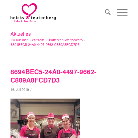
Aktuelles
Du bist hier:
Startseite
/
Bütterken-Wettbewerb
/
8694BEC5-24A0-4497-9662-C889A8FCD7D3
8694BEC5-24A0-4497-9662-
C889A8FCD7D3
/
16. Juli 2019