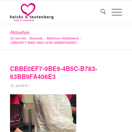
Aktuelles
Du bist hier:
Startseite
/
Bütterken-Wettbewerb
/
CBBE0EF7-9BE9-4B5C-B783-63BB9FA406E3
CBBE0EF7-9BE9-4B5C-B783-
63BB9FA406E3
/
16. Juli 2019