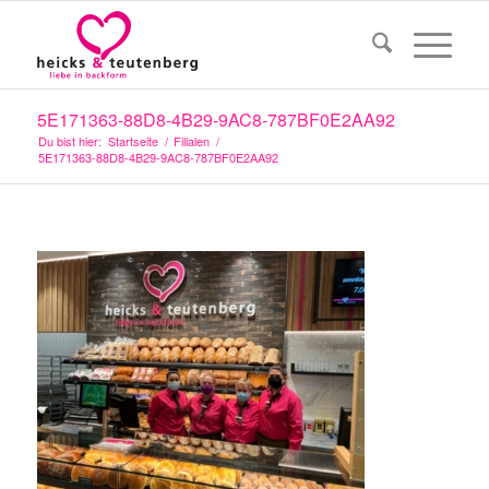
5E171363-88D8-4B29-9AC8-787BF0E2AA92
Du bist hier:
Startseite
/
Filialen
/
5E171363-88D8-4B29-9AC8-787BF0E2AA92