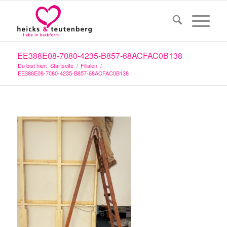
EE388E08-7080-4235-B857-68ACFAC0B138
Du bist hier:
Startseite
/
Filialen
/
EE388E08-7080-4235-B857-68ACFAC0B138