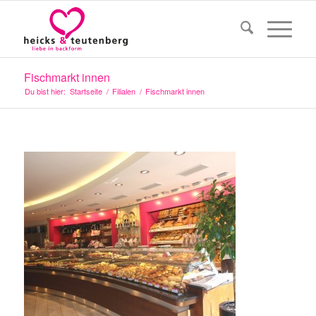
Fischmarkt innen
Du bist hier:
Startseite
/
Filialen
/
Fischmarkt innen