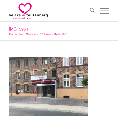
IMG_5951
Du bist hier:
Startseite
/
Filialen
/
IMG_5951