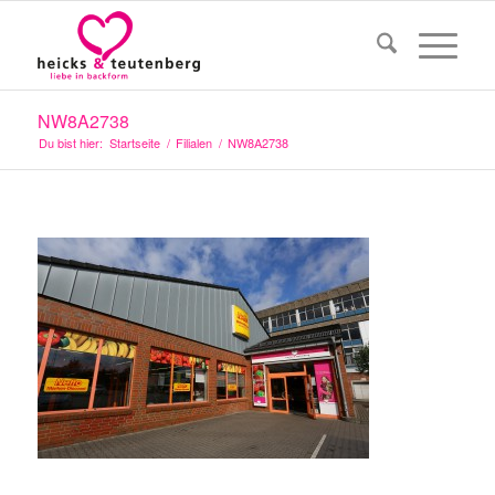
NW8A2738
Du bist hier:
Startseite
/
Filialen
/
NW8A2738