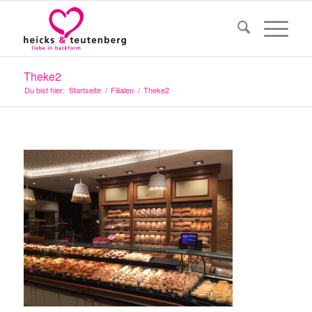
Theke2
Du bist hier:
Startseite
/
Filialen
/
Theke2