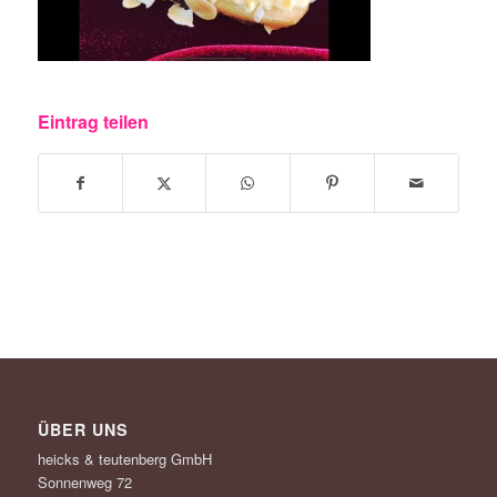
Eintrag teilen
ÜBER UNS
heicks & teutenberg GmbH
Sonnenweg 72