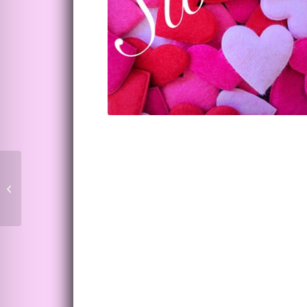
Rückblick „Die Azubis
sind los!“