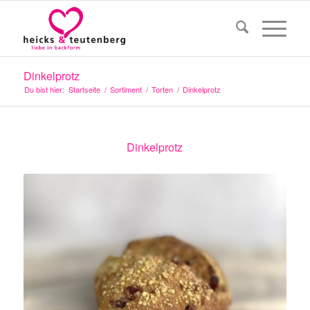
Dinkelprotz
Du bist hier:
Startseite
/
Sortiment
/
Torten
/
Dinkelprotz
Dinkelprotz