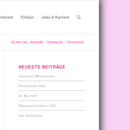
rtiment
Filialen
Jobs & Karriere
Du bist hier:
Startseite
/
Dinkelprotz
/
Screenshot
NEUESTE BEITRÄGE
Angepasste Öffnungszeiten
Fronleichnam 2026
01. Mai 2026
Öffnungszeiten Ostern 2026
Gute Nachrichten!