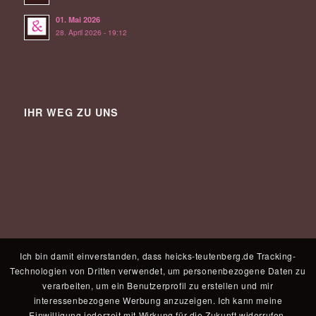
01. Mai 2026
28. April 2026 - 19:12
IHR WEG ZU UNS
Ich bin damit einverstanden, dass heicks-teutenberg.de Tracking-
Technologien von Dritten verwendet, um personenbezogene Daten zu
verarbeiten, um ein Benutzerprofil zu erstellen und mir
interessenbezogene Werbung anzuzeigen. Ich kann meine
Einwilligung jederzeit mit Wirkung für die Zukunft widerrufen.