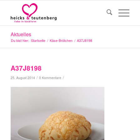
Aktuelles
Du bist hier:
Startseite
/
Käse-Brötchen
/
A37J8198
A37J8198
/
/
25. August 2014
0 Kommentare