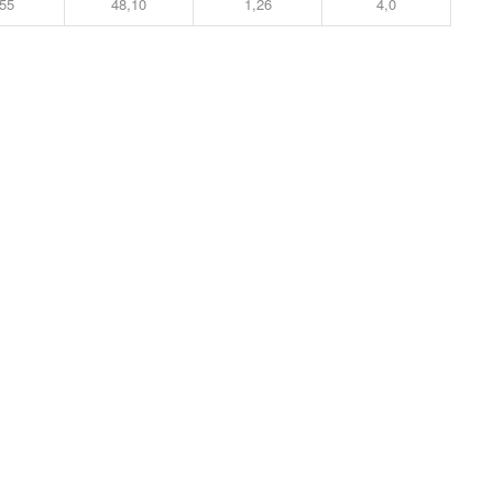
55
48,10
1,26
4,0