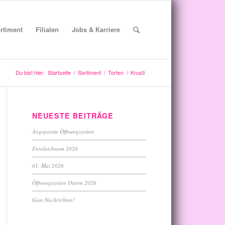
rtiment
Filialen
Jobs & Karriere
Du bist hier:
Startseite
/
Sortiment
/
Torten
/
Krusti
NEUESTE BEITRÄGE
Angepasste Öffnungszeiten
Fronleichnam 2026
01. Mai 2026
Öffnungszeiten Ostern 2026
Gute Nachrichten!