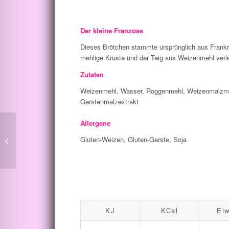
Der kleine Franzose
Dieses Brötchen stammte ursprünglich aus Frankr
mehlige Kruste und der Teig aus Weizenmehl verl
Zutaten
Weizenmehl, Wasser, Roggenmehl, Weizenmalzmehl,
Gerstenmalzextrakt
Allergene
Gluten-Weizen, Gluten-Gerste, Soja
Jubi
KJ
KCal
Eiw