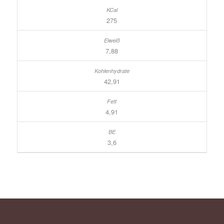
275
7,88
42,91
4,91
3,6