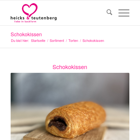
Schokokissen
Du bist hier:
Startseite
/
Sortiment
/
Torten
/
Schokokissen
Schokokissen