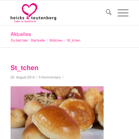
Aktuelles
Du bist hier:
Startseite
/
Stütchen
/
St_tchen
St_tchen
/
/
25. August 2014
0 Kommentare